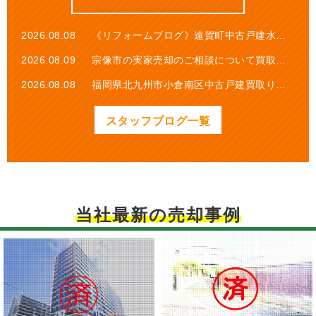
2026.07.08
福岡県北九州市若松区鴨生田4丁目【中古戸建】をお預かりしました。
2026.07.06
福岡県宗像市ひかりヶ丘5丁目【中古戸建】をお預かりしました。
2026.08.08
《リフォームブログ》遠賀町中古戸建水回りのリフォーム工事
2026.06.24
ご契約ありがとうございました。福岡県福岡市中央区桜坂3丁目【中古マンション】
2026.08.09
宗像市の実家売却のご相談について買取事例【宗像支店】
2026.06.22
福岡県京都郡みやこ町勝山黒田【中古戸建】をお預かりしました。
2026.08.08
福岡県北九州市小倉南区中古戸建買取り【北九州本店】
2026.06.20
ご契約ありがとうございました。福岡県北九州市小倉南区葛原本町4丁目【新築戸建】
2026.08.07
宗像市の空き家問題と土地購入【北九州本店】
スタッフブログ一覧
2026.06.17
ご契約ありがとうございました。福岡県飯塚市吉原町【中古マンション】
2026.08.04
宗像市で理想の物件を見つけるお手伝い【宗像支店】
2026.06.08
ご契約ありがとうございました。行橋市大字下稗田【中古戸建】
2026.08.06
北九州市小倉北区での祖母のお家売却事例【北九州本店】
2026.06.02
ご契約ありがとうございました。福岡県北九州市八幡西区貴船台【新築戸建】
2026.08.05
福岡県北九州市八幡西区の実家買取【北九州本店】
2026.05.31
ご契約ありがとうございました。福岡県行橋市行事1丁目【中古戸建】
2026.07.26
《リフォームブログ》遠賀町中古戸建リビングのリフォーム工事
当社最新の売却事例
2026.05.30
ご契約ありがとうございました。福岡県北九州市八幡西区三ツ頭【土地】
2026.08.03
宗像市赤間の中古マンション売却事例【宗像支店】
2026.05.29
ご契約ありがとうございました。福岡県北九州市若松区栄盛川町【土地】
2026.08.02
福岡市早良区の中古住宅売却のご相談なら当社へ！【福岡支店・北九州支店・飯塚支店・宗像支店】
2026.08.01
福岡県北九州市小倉北区のアパート売却成功事例【北九州本店】
2026.07.31
宗像市青葉台の理想の住まい、無事に売却【宗像支店】