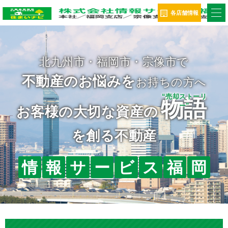
ME
各店舗情報
北九州市・福岡市・宗像市で
マンショ
戸建
土地
収益物件
ン
お持ちの方へ
｢地域密着｣
“売却ストーリ
物語
ー”
相続
空き家
どんなお悩みでも当社へご相談下さい
経験豊富なスタッフが
情
報
サ
ー
ビ
ス
福
岡
正確に・誠実に
対応致します！