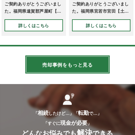
ご契約ありがとうございまし
ご契約ありがとうございまし
た。福岡県遠賀郡芦屋町【中
た。福岡県宮若市宮田【土
古戸建】
地】
詳しくはこちら
詳しくはこちら
売却事例をもっと見る
相続
転勤
「
したけど…」「
で…」
現金が必要
「すぐに
」
解決
どんなお悩みでも
できる