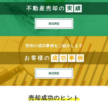
不動産売却の
実
績
MORE
売却の成功事例をご紹介します
お客様の
成
功
事
例
MORE
売却成功のヒント