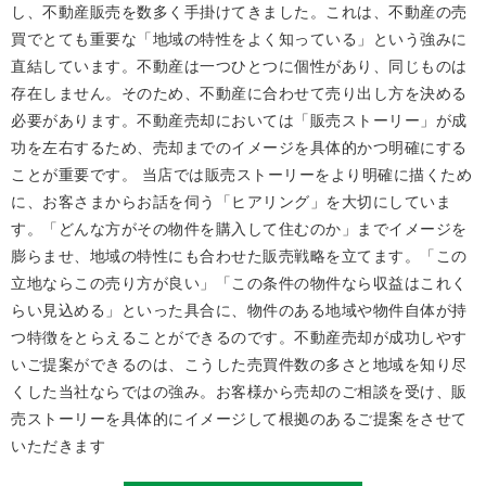
し、不動産販売を数多く手掛けてきました。これは、不動産の売
買でとても重要な「地域の特性をよく知っている」という強みに
直結しています。不動産は一つひとつに個性があり、同じものは
存在しません。そのため、不動産に合わせて売り出し方を決める
必要があります。不動産売却においては「販売ストーリー」が成
功を左右するため、売却までのイメージを具体的かつ明確にする
ことが重要です。 当店では販売ストーリーをより明確に描くため
に、お客さまからお話を伺う「ヒアリング」を大切にしていま
す。「どんな方がその物件を購入して住むのか」までイメージを
膨らませ、地域の特性にも合わせた販売戦略を立てます。「この
立地ならこの売り方が良い」「この条件の物件なら収益はこれく
らい見込める」といった具合に、物件のある地域や物件自体が持
つ特徴をとらえることができるのです。不動産売却が成功しやす
いご提案ができるのは、こうした売買件数の多さと地域を知り尽
くした当社ならではの強み。お客様から売却のご相談を受け、販
売ストーリーを具体的にイメージして根拠のあるご提案をさせて
いただきます