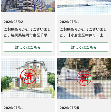
2026.07.30
北九州市小倉北区中古住宅売却【北九州本店】
2026.07.29
福岡市博多区にお住まいで篠栗町の実家売却に関するご相談【福岡支店】
2026/08/02
2026/07/31
2026.07.28
突然の来店から宗像市自由が丘戸建ての成約事例【宗像支店】
ご契約ありがとうございまし
ご契約ありがとうございまし
2026.07.27
不動産の価格査定サービスのご案内【北九州本店・宗像支店・福岡支店・飯塚支店】
た。福岡県福岡市東区千早5
た。【小倉北区中井５・土
2026.08.04
宗像市自由が丘の自宅売却【宗像支店】
丁目【マンション】
地】
詳しくはこちら
詳しくはこちら
2026.07.25
宗像市自由が丘の実家売却事例【宗像支店】
2026.07.24
宗像市の不動産売却をお考えの方へ - 迅速かつ負担の少ない方法をご提案します【宗像支店】
2026.07.23
北九州市若松区の物件売却に関する成功事例【北九州本店】
2026/07/31
2026/07/25