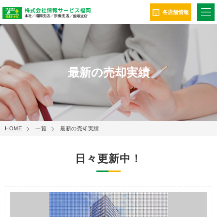
ME
各店舗情報
最新の売却実績
HOME
一覧
最新の売却実績
日々更新中！