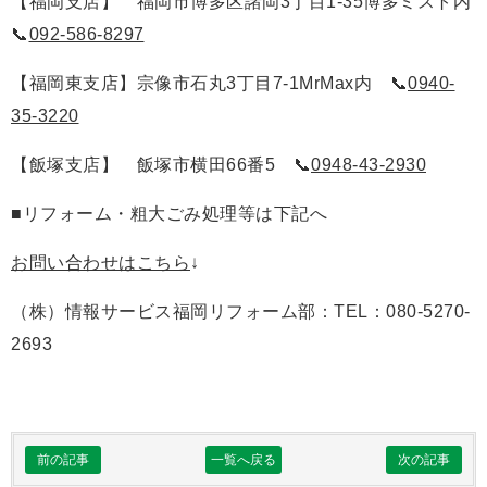
【福岡支店】 福岡市博多区諸岡3丁目1-35博多ミスト内
📞
092-586-8297
【福岡東支店】宗像市石丸3丁目7-1MrMax内 📞
0940-
35-3220
【飯塚支店】 飯塚市横田66番5 📞
0948-43-2930
■リフォーム・粗大ごみ処理等は下記へ
お問い合わせはこちら
↓
（株）情報サービス福岡リフォーム部：TEL：080-5270-
2693
前の記事
一覧へ戻る
次の記事