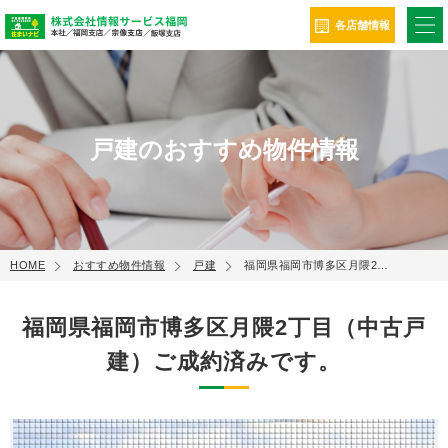
ME
各店舗情報
戸建のおすすめ物件情報
HOME
おすすめ物件情報
戸建
福岡県福岡市博多区月隈2…
福岡県福岡市博多区月隈2丁目（中古戸
建）ご成約済みです。