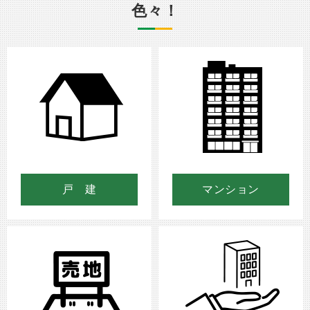
色々！
戸 建
マンション