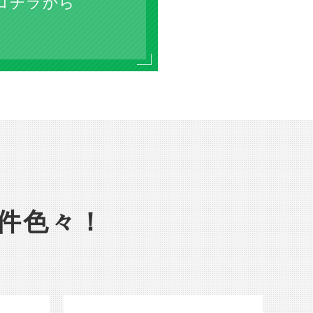
コチラから
件色々！