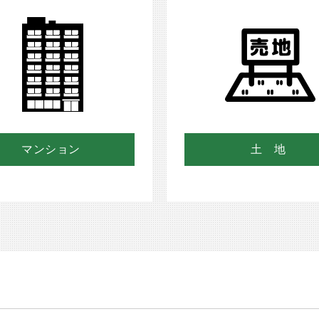
マンション
土 地