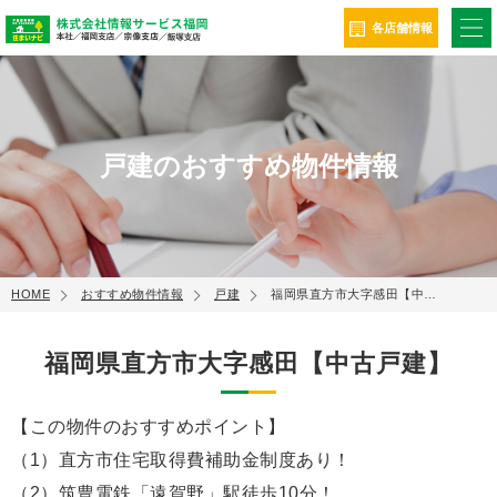
ME
各店舗情報
戸建のおすすめ物件情報
HOME
おすすめ物件情報
戸建
福岡県直方市大字感田【中…
福岡県直方市大字感田【中古戸建】
【この物件のおすすめポイント】
（1）直方市住宅取得費補助金制度あり！
（2）筑豊電鉄「遠賀野」駅徒歩10分！