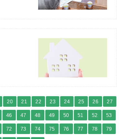
20
21
22
23
24
25
26
27
46
47
48
49
50
51
52
53
72
73
74
75
76
77
78
79