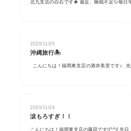
北九支店の白石です🍀 最近、睡眠不足💦毎
2020/11/25
沖縄旅行🏝
こんにちは！福岡東支店の酒井美里です♪ 先
2020/11/24
涙もろすぎ！！
こんにちは！福岡東支店の藤田です!(^^)!