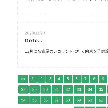
2020/11/23
GoTo…
12月に名古屋のレゴランドに行く約束を子供達
<<
1
2
3
4
5
6
7
8
9
28
29
30
31
32
33
34
35
54
55
56
57
58
59
60
61