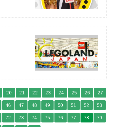
20
21
22
23
24
25
26
27
46
47
48
49
50
51
52
53
72
73
74
75
76
77
78
79