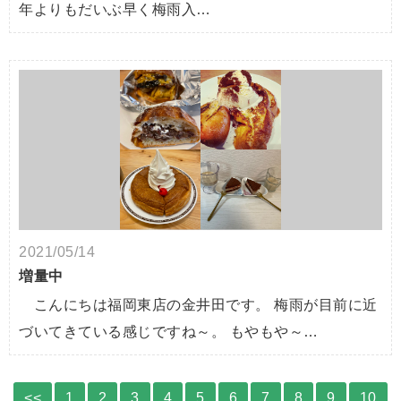
年よりもだいぶ早く梅雨入…
2021/05/14
増量中
こんにちは福岡東店の金井田です。 梅雨が目前に近
づいてきている感じですね～。 もやもや～…
<<
1
2
3
4
5
6
7
8
9
10